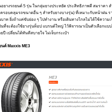
อยางรถยนต์ 5 รุ่น ในกลุ่มยางประหยัด ประสิทธิภาพดี สมราคา ส
ะครอบคลุมรถขนาดอื่น ๆ สำหรับยางบางรุ่น) ที่เหมาะกับหน้าฝน รา
่นบาท ยิ่งถ้าแค่ขับย่อง ๆ ไปทำงาน หรือเดินทางไกลไม่ได้ใช้ความเร
เป็นที่จะต้องใช้ยางรุ่นท็อป แบรนด์ใหญ่ ไว้พิจารณาเป็นตัวเลือกแบ
ปี เปลี่ยนได้ทันทีสบายใจ ไม่เจ็บกระเป๋า
ยนต์ Maxxis ME3