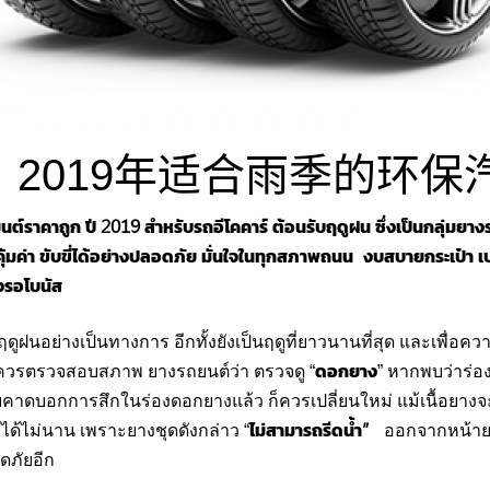
， 2019年适合雨季的环保
ต์ราคาถูก ปี 2019 สำหรับรถอีโคคาร์ ต้อนรับฤดูฝน ซึ่งเป็นกลุ่มยางร
ุ้มค่า ขับขี่ได้อย่างปลอดภัย มั่นใจในทุกสภาพถนน งบสบายกระเป๋า เป
งรอโบนัส
วงฤดูฝนอย่างเป็นทางการ อีกทั้งยังเป็นฤดูที่ยาวนานที่สุด และเพื่อคว
ดอกยาง
วรตรวจสอบสภาพ ยางรถยนต์ว่า ตรวจดู “
” หากพบว่าร่อง
คาดบอกการสึกในร่องดอกยางแล้ว ก็ควรเปลี่ยนใหม่ แม้เนื้อยางจะ
ไม่สามารถรีดน้ำ”
ได้ไม่นาน เพราะยางชุดดังกล่าว “
ออกจากหน้าย
ดภัยอีก