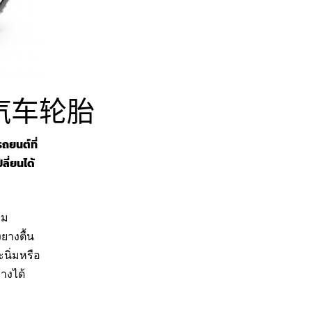
汽车轮胎
ถยนต์ที่
ลี่ยนได้
าม
ยางตื้น
นิ่มหรือ
างได้