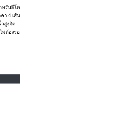
ำหรับอีโค
คา 4 เส้น
็วสูงจัด
บไม่ต้องรอ