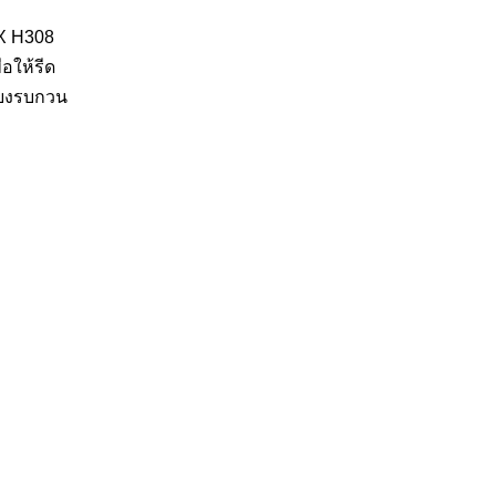
EX H308
อให้รีด
ียงรบกวน